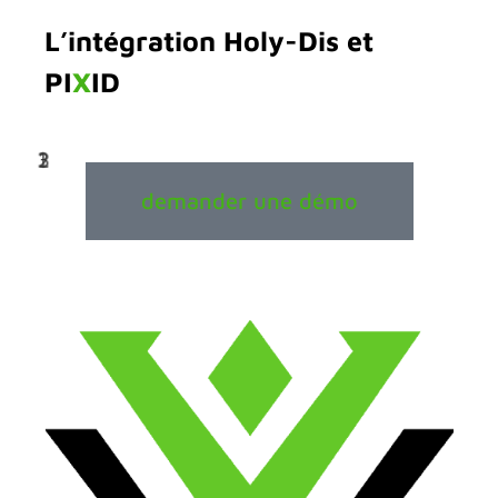
L’intégration Holy-Dis et
PI
X
ID
3
2
1
demander une démo