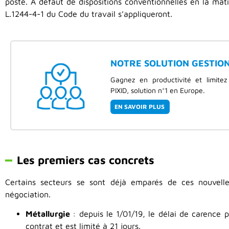
poste. A défaut de dispositions conventionnelles en la matiè
L.1244-4-1 du Code du travail s’appliqueront.
NOTRE SOLUTION GESTION 
Gagnez en productivité et limitez
PIXID, solution n°1 en Europe.
EN SAVOIR PLUS
Les premiers cas concrets
Certains secteurs se sont déjà emparés de ces nouvelles 
négociation.
Métallurgie
: depuis le 1/01/19, le délai de carence
contrat et est limité à 21 jours.