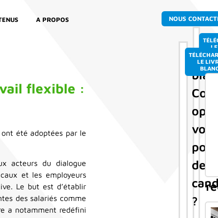
NOUS CONTACT
TENUS
A PROPOS
Li
TÉL
LE
Livr
B
TÉLÉCHA
b
LE LIV
BLAN
blan
L
il flexible :
Com
se
opti
d
votr
a
 ont été adoptées par le
pool
d'
de
aux acteurs du dialogue
p
icaux et les employeurs
cand
re
ive. Le but est d’établir
?
ntes des salariés comme
s
ure a notamment redéfini