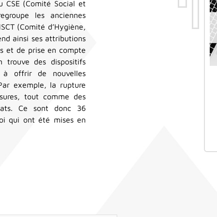
st
du CSE (Comité Social et
regroupe les anciennes
CHSCT (Comité d’Hygiène,
end ainsi ses attributions
ls et de prise en compte
n trouve des dispositifs
 à offrir de nouvelles
Par exemple, la rupture
mesures, tout comme des
trats. Ce sont donc 36
oi qui ont été mises en