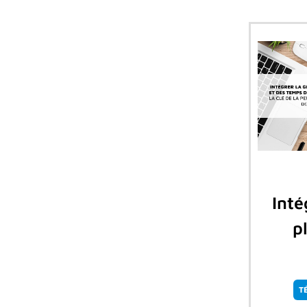
Inté
p
T