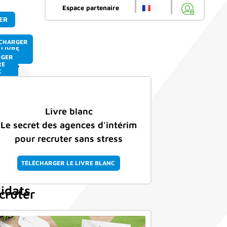
Espace partenaire
ER
vre
ÉCHARGER
 LIVRE
e
LANC
RGER
lanc
RE
C
c
e
ment
cret
Livre blanc
miser
es
Le secret des agences d'intérim
e
gences
pour recruter sans stress
intérim
TÉLÉCHARGER LE LIVRE BLANC
our
idats
cruter
ans